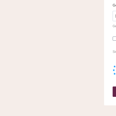
G
Ge
Si